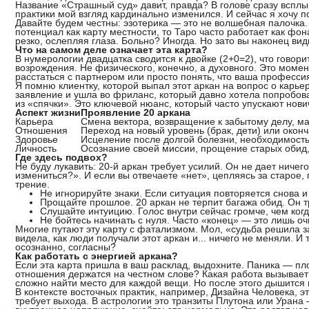
Название «Страшный суд» давит, правда? В голове сразу всплы
практики мой взгляд кардинально изменился. И сейчас я хочу 
Давайте будем честны: эзотерика — это не волшебная палочка
потенциал как карту местности, то Таро часто работает как фон
резко, ослепляя глаза. Больно? Иногда. Но зато вы наконец вид
Что на самом деле означает эта карта?
В нумерологии двадцатка сводится к двойке (2+0=2), что говори
возрождения. Не физического, конечно, а духовного. Это момен
расстаться с партнером или просто понять, что ваша профессия
Я помню клиентку, которой выпал этот аркан на вопрос о карье
заявление и ушла во фриланс, который давно хотела попробов
из «спячки». Это ключевой нюанс, который часто упускают нови
Аспект жизни
Проявление 20 аркана
Карьера
Смена вектора, возвращение к забытому делу, м
Отношения
Переход на новый уровень (брак, дети) или окон
Здоровье
Исцеление после долгой болезни, необходимост
Личность
Осознание своей миссии, прощение старых обид
Где здесь подвох?
Не буду лукавить: 20-й аркан требует усилий. Он не дает ничего
измениться?». И если вы отвечаете «нет», цепляясь за старое
трение.
Не игнорируйте знаки. Если ситуация повторяется снова и
Прощайте прошлое. 20 аркан не терпит багажа обид. Он т
Слушайте интуицию. Голос внутри сейчас громче, чем когд
Не бойтесь начинать с нуля. Часто «конец» — это лишь оч
Многие путают эту карту с фатализмом. Мол, «судьба решила з
видела, как люди получали этот аркан и... ничего не меняли. 
осознанно, согласны?
Как работать с энергией аркана?
Если эта карта пришла в ваш расклад, выдохните. Паника — пло
отношения держатся на честном слове? Какая работа вызывает 
сложно найти место для каждой вещи. Но после этого дышится 
В контексте восточных практик, например, Дизайна Человека, 
требует выхода. В астрологии это транзиты Плутона или Урана 