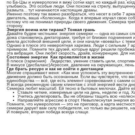
по Ба-Цзы и нумерологии я вижу сотни карт, но каждый раз, ко
улыбаюсь. Это особые люди. Они похожи на стрелу, выпущенную 
размыта... тут начинаются настоящие драмы.
Именно поэтому так важно разобраться, что несет в себе
7 арк
двигатель, ваша «Колесница». Когда я впервые изучал свою соб
потому что не понимал природы своего движения. Семерка треб
сторону.
Энергия воина или тирана? Тонкая грань
Давайте будем честными: энергия семерки — одна из самых сл
дома становились диктаторами, требуя от близких подчинения 
имела достойной внешней цели, и они начали «воевать» с теми,
Однако в плюсе это невероятная харизма. Люди с сильным 7 ар
примером. Помните тех друзей, которые вдруг решили пробежа
эта вибрация. Они любят скорость, драйв, конкуренцию. Для них
Состояние энергии
Как проявляется в жизни
В плюсе (гармония)
Лидерство, умение ставить цели, спортив
В минусе (дисбаланс)
Агрессия, давление на окружающих, лень 
Где брать ресурс и как не сойти с дистанции
Многие спрашивают меня: «Как мне успокоить эту внутреннюю б
движение должно быть осознанным. Если вы чувствуете, что вас
единоборства — всё, где есть элемент соревнования с самим с
Я всегда рекомендую своим клиентам с этой энергией вести дне
Семерка любит масштаб. Ей тесно в бытовых мелочах. Дайте ей
Ставьте четкие, измеримые цели на день, неделю и год. 
Учитесь делегировать. Вы не обязаны тащить всю «колесн
Направляйте агрессию в спорт. Невыплеснутая энергия в
Помните, что нумерология — это не приговор, а карта местност
семерки дарует вам силу победителя, но только вы решаете, н
И поверьте, вторая победа всегда слаще.