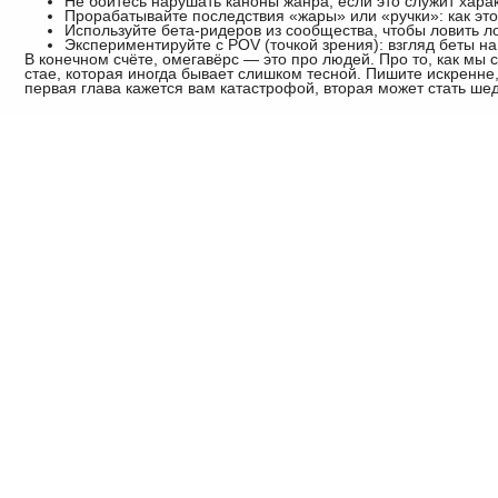
Не бойтесь нарушать каноны жанра, если это служит харак
Прорабатывайте последствия «жары» или «ручки»: как это 
Используйте бета-ридеров из сообщества, чтобы ловить л
Экспериментируйте с POV (точкой зрения): взгляд беты 
В конечном счёте, омегавёрс — это про людей. Про то, как мы 
стае, которая иногда бывает слишком тесной. Пишите искренне
первая глава кажется вам катастрофой, вторая может стать ше