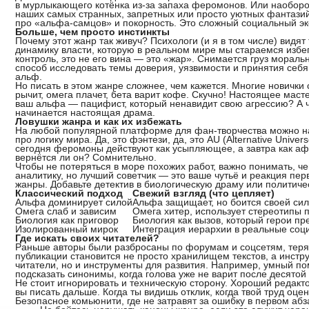
в мурлыкающего котёнка из-за запаха феромонов. Или наоборот
наших самых странных, запретных или просто уютных фантазий
про «альфа-самцов» и покорность. Это сложный социальный эк
Больше, чем просто инстинкты
Почему этот жанр так живуч? Психологи (и я в том числе) видя
динамику власти, которую в реальном мире мы стараемся избег
контроль, это не его вина — это «жар». Снимается груз мораль
способ исследовать темы доверия, уязвимости и принятия себя 
альф.
Но писать в этом жанре сложнее, чем кажется. Многие новичк
рычит, омега плачет, бета варит кофе. Скучно! Настоящее масте
ваш альфа — пацифист, который ненавидит свою агрессию? А ч
начинается настоящая драма.
Ловушки жанра и как их избежать
На любой популярной платформе для фан-творчества можно на
про логику мира. Да, это фэнтези, да, это AU (Alternative Univ
сегодня феромоны действуют как усыпляющее, а завтра как аф
вернётся ли он? Сомнительно.
Чтобы не потеряться в море похожих работ, важно понимать, ч
аналитику, но лучший советчик — это ваше чутьё и реакция пе
жанры. Добавьте детектив в биологическую драму или политиче
Классический подход
Свежий взгляд (что цепляет)
Альфа доминирует силой
Альфа защищает, но боится своей си
Омега слаб и зависим
Омега хитер, использует стереотипы п
Биология как приговор
Биология как вызов, который герои п
Изолированный мирок
Интеграция иерархии в реальные со
Где искать своих читателей?
Раньше авторы были разбросаны по форумам и соцсетям, теря
публикации становится не просто хранилищем текстов, а инстр
читатели, но и инструменты для развития. Например, умный по
подсказать синонимы, когда голова уже не варит после десятой
Не стоит игнорировать и техническую сторону. Хороший редакто
вы писать дальше. Когда ты видишь отклик, когда твой труд оце
Безопасное комьюнити, где не затравят за ошибку в первом абз