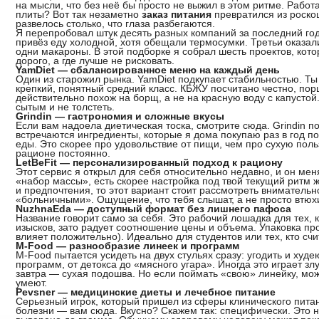
на мысли, что без неё бы просто не выжил в этом ритме. Работа,
плиты? Вот так незаметно
заказ питания
превратился из роскош
развелось столько, что глаза разбегаются.
Я перепробовал штук десять разных компаний за последний год.
привёз еду холодной, хотя обещали термосумки. Третьи оказал
одни макароны. В этой подборке я собрал шесть проектов, котор
дорого, а где лучше не рисковать.
YamDiet — сбалансированное меню на каждый день
Один из старожил рынка. YamDiet подкупает стабильностью. Ты
крепкий, понятный средний класс. КБЖУ посчитано честно, пор
действительно похож на борщ, а не на красную воду с капустой.
сытым и не толстеть.
Grindin — гастрономия и сложные вкусы
Если вам надоела диетическая тоска, смотрите сюда. Grindin п
встречаются ингредиенты, которые я дома покупаю раз в год 
еды. Это скорее про удовольствие от пищи, чем про сухую поль
рационе постоянно.
LetBeFit — персонализированный подход к рациону
Этот сервис я открыл для себя относительно недавно, и он мен
«набор массы», есть скорее настройка под твой текущий ритм 
и предпочтения, то этот вариант стоит рассмотреть внимательн
«больничными». Ощущение, что тебя слышат, а не просто втюх
NuzhnaEda — доступный формат без лишнего пафоса
Название говорит само за себя. Это рабочий лошадка для тех, 
изысков, зато радует соотношение цены и объема. Упаковка про
влияет положительно). Идеально для студентов или тех, кто счи
M-Food — разнообразие линеек и программ
M-Food пытается усидеть на двух стульях сразу: угодить и ху
программ, от детокса до «мясного угара». Иногда это играет зл
завтра — сухая подошва. Но если поймать «свою» линейку, мо
умеют.
Pevsner — медицинские диеты и лечебное питание
Серьезный игрок, который пришел из сферы клинического питан
болезни — вам сюда. Вкусно? Скажем так: специфически. Это н