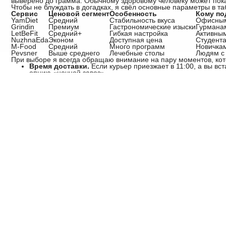
выверено до грамма. Обычному здоровому человеку может пока
Чтобы не блуждать в догадках, я свёл основные параметры в та
Сервис
Ценовой сегмент
Особенность
Кому по
YamDiet
Средний
Стабильность вкуса
Офисным
Grindin
Премиум
Гастрономические изыски
Гурмана
LetBeFit
Средний+
Гибкая настройка
Активны
NuzhnaEda
Эконом
Доступная цена
Студент
M-Food
Средний
Много программ
Новичка
Pevsner
Выше среднего
Лечебные столы
Людям с
При выборе я всегда обращаю внимание на пару моментов, кот
Время доставки.
Если курьер приезжает в 11:00, а вы вст
опцию «ночной завоз».
Возможность заморозки.
Жизнь непредсказуема. Заболел
заморозить дни без потери денег, выигрывают в моих глаз
Реакция поддержки.
Рано или поздно что-то пойдет не та
человеком, а не ботом, который крутит одну и ту же фразу.
Честно говоря, идеального сервиса не существует. Где-то вкусн
месяцев сижу на одном, потом меняю, чтобы не привыкать и не
чувствуешь тяжесть, никакие красивые картинки в Instagram не 
А как у вас с доставкой? Вы уже нашли «свой» рацион или всё 
комментариях, мне правда интересно, кто сейчас держит марку 